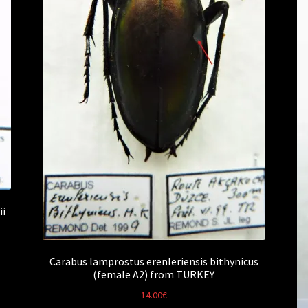
ii
Carabus lamprostus erenleriensis bithynicus
(female A2) from TURKEY
14.00
€