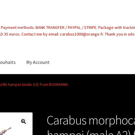
. Payment methods: BANK TRANSFER / PAYPAL / STRIPE. Package with tracki
 35 euros. Contact me by email: carabus1000@orange.fr. Thank you in ad
souhaits
My Account
count
othi hampei (male A2) from ROUMANIA
Carabus morphoca
hampei (male A2