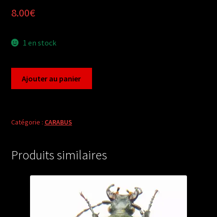
8.00
€
1 en stock
quantité
Ajouter au panier
de
Carabus
morphocarabus
monilis
Catégorie :
CARABUS
norensis
(male
Produits similaires
A1)
from
FRANCE