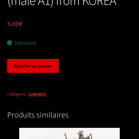
(male A1) from KOREA
5.00
€
1 en stock
quantité
Ajouter au panier
de
Carabus
morphocarabus
latreillei
Catégorie :
CARABUS
chonmanus
(male
Produits similaires
A1)
from
KOREA