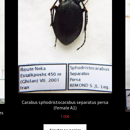
Carabus sphodristocarabus separatus persa
(female A1)
es
7.00
€
Ajouter au panier