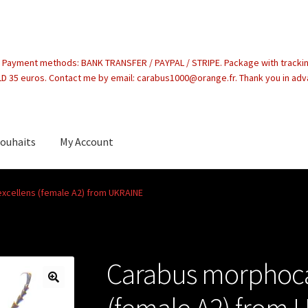
. Payment methods: BANK TRANSFER / PAYPAL / STRIPE. Package with tracki
 35 euros. Contact me by email: carabus1000@orange.fr. Thank you in ad
souhaits
My Account
count
xcellens (female A2) from UKRAINE
Carabus morphoca
(female A2) from