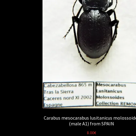
Carabus mesocarabus lusitanicus molossoid
(male A1) from SPAIN
8.00
€