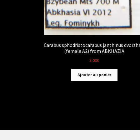
Carabus sphodristocarabus janthinus dvorsh
(female A2) from ABKHAZIA
3.00
€
Ajouter au panier