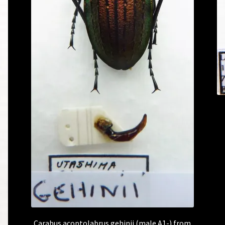
Carabus acoptolabrus gehinii (male A1-) from