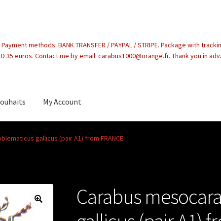
. Payment methods: BANK TRANSFER / PAYPAL / STRIPE. Package with tracki
 35 euros. Contact me by email: carabus1000@orange.fr. Thank you in ad
souhaits
My Account
count
lematicus gallicus (pair A1) from FRANCE
Carabus mesocara
gallicus (pair A1)