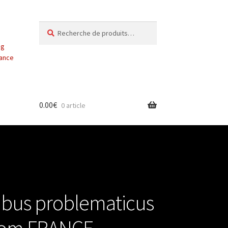
Recherche
Recherche
pour :
ng
vance
0.00
€
0 article
bus problematicus
 from FRANCE