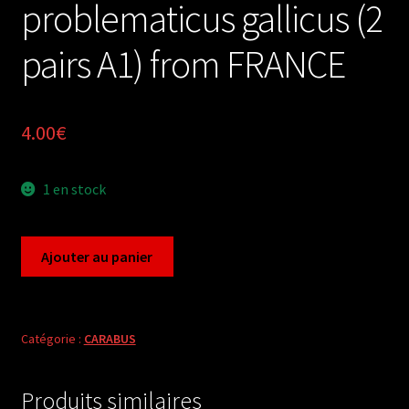
problematicus gallicus (2
pairs A1) from FRANCE
4.00
€
1 en stock
quantité
Ajouter au panier
de
Carabus
mesocarabus
problematicus
Catégorie :
CARABUS
gallicus
(2
Produits similaires
pairs