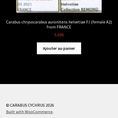
Carabus chrysocarabus auronitens helvetiae F.I (female A2)
from FRANCE
5.00
€
Ajouter au panier
© CARABUS CYCHRUS 2026
Built with WooCommerce
.