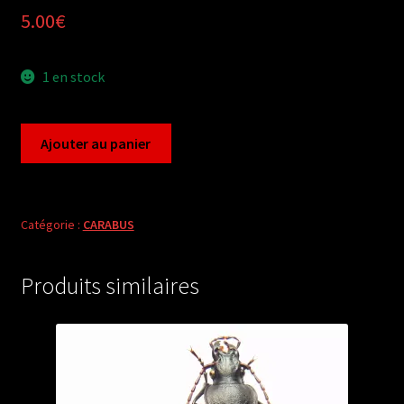
5.00
€
1 en stock
quantité
Ajouter au panier
de
Carabus
mesocarabus
lusitanicus
Catégorie :
CARABUS
(female
A2)
Produits similaires
from
PORTUGAL