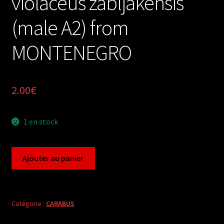
violaceus zabljakensis
(male A2) from
MONTENEGRO
2.00
€
1 en stock
quantité
Ajouter au panier
de
Carabus
megodontus
violaceus
Catégorie :
CARABUS
zabljakensis