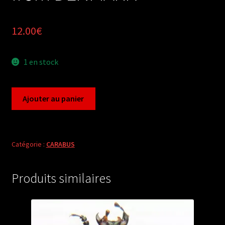
12.00
€
1 en stock
quantité
Ajouter au panier
de
Carabus
megodontus
violaceus
Catégorie :
CARABUS
ottonis
(pair
Produits similaires
A1)
from
DENMARK