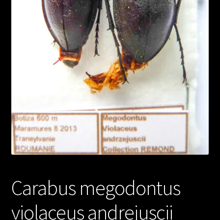
Carabus megodontus
violaceus andrejuscii