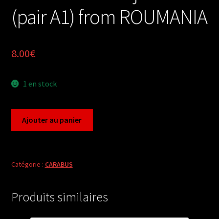
(pair A1) from ROUMANIA
8.00
€
1 en stock
quantité
Ajouter au panier
de
Carabus
megodontus
violaceus
Catégorie :
CARABUS
andrejuscii
(pair
Produits similaires
A1)
from