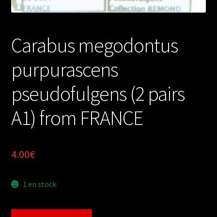
Carabus megodontus
purpurascens
pseudofulgens (2 pairs
A1) from FRANCE
4.00
€
1 en stock
quantité