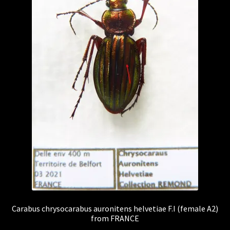
Carabus chrysocarabus auronitens helvetiae F.I (female A2)
from FRANCE