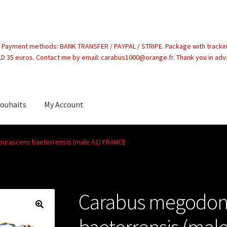
. Payment methods: BANK TRANSFER / PAYPAL / STRIPE. Package with tracki
 35 euros. Contact me by email: carabus1000@orange.fr. Thank you in ad
souhaits
My Account
count
urascens baeterrensis (male A1) FRANCE
Carabus megodon
baeterrensis (mal