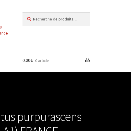
Recherche
Recherche
pour :
ng
vance
0.00
€
0 article
tus purpurascens
e A1) FRANCE