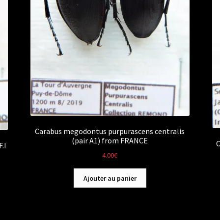
Carabus megodontus purpurascens centralis
(pair A1) from FRANCE
C
.I
4.00
€
Ajouter au panier