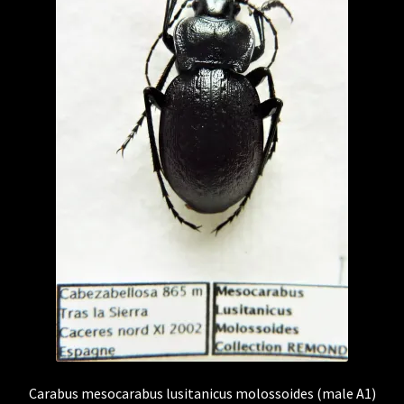
Carabus mesocarabus lusitanicus molossoides (male A1)