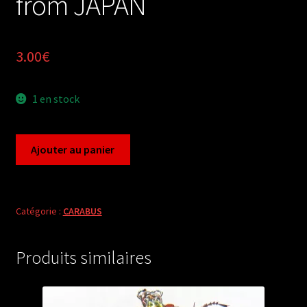
from JAPAN
3.00
€
1 en stock
quantité
Ajouter au panier
de
Carabus
leptocarabus
procerulus
Catégorie :
CARABUS
(female
A1)
Produits similaires
from
JAPAN