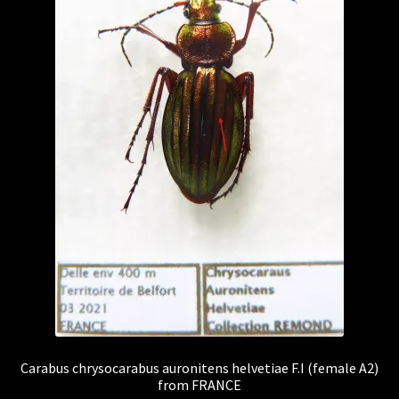
Carabus chrysocarabus auronitens helvetiae F.I (female A2)
from FRANCE