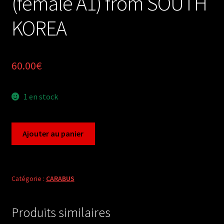
(female A1) from SOUTH
KOREA
60.00
€
1 en stock
quantité
Ajouter au panier
de
Carabus
leptocarabus
koreanus
Catégorie :
CARABUS
rectokoreanus
(female
Produits similaires
A1)