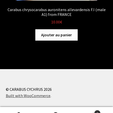
Carabus chrysocarabus auronitens allevardensis F.I (male
A1) from FRANCE
10.00
€
Ajouter au panier
© CARABUS CYCHRUS 2026
Built with WooCommerce
.