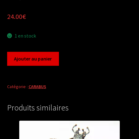
24.00
€
1 en stock
quantité
Ajouter au panier
de
Carabus
leptocarabus
arboreus
Catégorie :
CARABUS
pronepta
(pair
Produits similaires
A1)
from
JAPAN