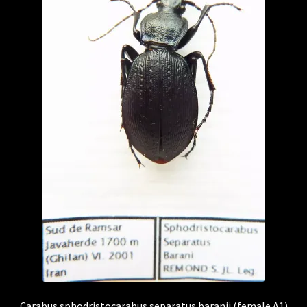
Carabus sphodristocarabus separatus baranii (female A1)