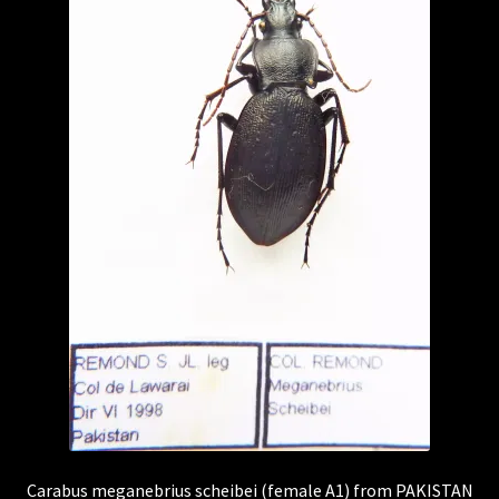
Carabus meganebrius scheibei (female A1) from PAKISTAN