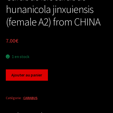
hunanicola jinxuiensis
(female A2) from CHINA
7.00
€
1 en stock
quantité
Ajouter au panier
de
Carabus
isiocarabus
hunanicola
Catégorie :
CARABUS
jinxuiensis
(female