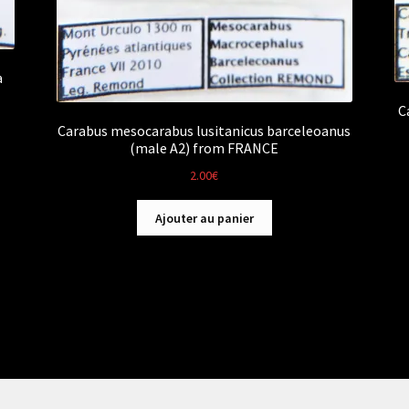
a
C
Carabus mesocarabus lusitanicus barceleoanus
(male A2) from FRANCE
2.00
€
Ajouter au panier