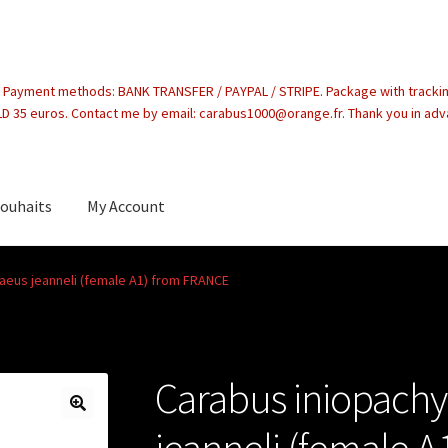
. Payment methods: BANK TRANSFER / PAYPAL / STRIPE. Package with tracki
 35 euros. Contact me by email: carabus1000@orange.fr. Thank you in ad
souhaits
My Account
count
aeus jeanneli (female A1) from FRANCE
Carabus iniopachy
jeanneli (female 