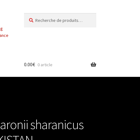
Recherche
Recherche
pour :
ng
vance
0.00
€
0 article
aronii sharanicus
AKISTAN