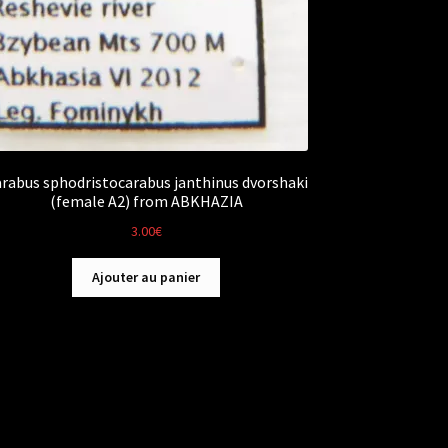
rabus sphodristocarabus janthinus dvorshaki
(female A2) from ABKHAZIA
3.00
€
Ajouter au panier