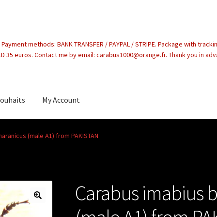
. Payment methods: BANK TRANSFER / PAYPAL / STRIPE. Package with tracki
 35 euros. Contact me by email: carabus1000@orange.fr. Thank you in ad
souhaits
My Account
count
haranicus (male A1) from PAKISTAN
Carabus imabius b
(male A1) from P