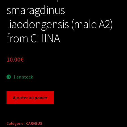
smaragdinus
liaodongensis (male A2)
from CHINA
10.00
€
1 en stock
quantité
Ajouter au panier
de
Carabus
coptolabrus
smaragdinus
Catégorie :
CARABUS