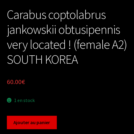
Carabus coptolabrus
jankowskii obtusipennis
very located ! (female A2)
SOUTH KOREA
60.00
€
1 en stock
quantité
Ajouter au panier
de