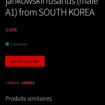
jankowskii fusanus (male
A1) from SOUTH KOREA
5.00
€
1 en stock
quantité
Ajouter au panier
de
Carabus
coptolabrus
jankowskii
Catégorie :
CARABUS
fusanus
(male
Produits similaires
A1)