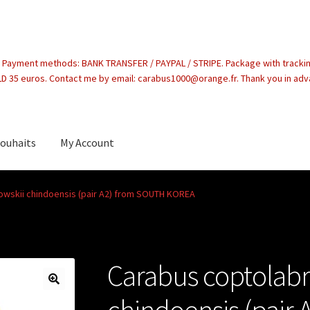
. Payment methods: BANK TRANSFER / PAYPAL / STRIPE. Package with tracki
 35 euros. Contact me by email: carabus1000@orange.fr. Thank you in ad
souhaits
My Account
count
owskii chindoensis (pair A2) from SOUTH KOREA
Carabus coptolabr
chindoensis (pair