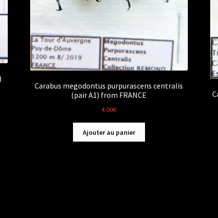
)
Carabus megodontus purpurascens centralis
C
(pair A1) from FRANCE
4.00
€
Ajouter au panier