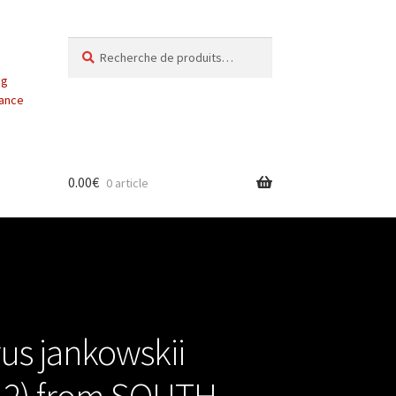
Recherche
Recherche
pour :
ng
vance
0.00
€
0 article
us jankowskii
 A2) from SOUTH