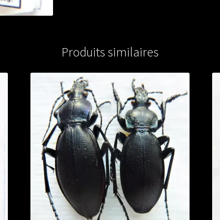
from
SOUTH
KOREA
Produits similaires