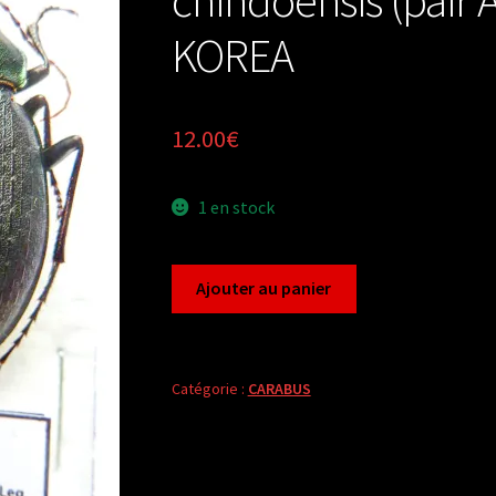
KOREA
12.00
€
1 en stock
quantité
Ajouter au panier
de
Carabus
coptolabrus
jankowskii
Catégorie :
CARABUS
chindoensis
(pair
A2)