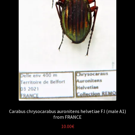
Carabus chrysocarabus auronitens helvetiae F.I (male A1)
from FRANCE
10.00
€