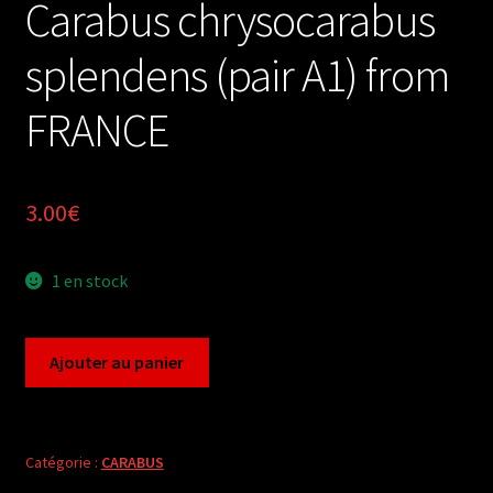
Carabus chrysocarabus
splendens (pair A1) from
FRANCE
3.00
€
1 en stock
quantité
Ajouter au panier
de
Carabus
chrysocarabus
splendens
Catégorie :
CARABUS
(pair