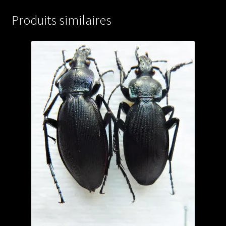
A1)
Produits similaires
from
FRANCE