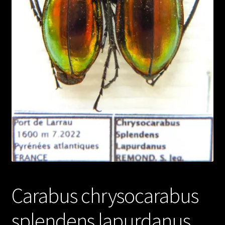
Carabus chrysocarabus
splendens lapurdanus