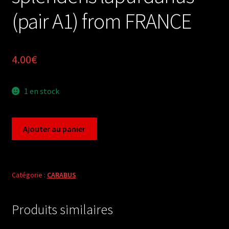
(pair A1) from FRANCE
4.00
€
1 en stock
quantité
Ajouter au panier
de
Carabus
chrysocarabus
splendens
Catégorie :
CARABUS
lapurdanus
(pair
Produits similaires
A1)
from