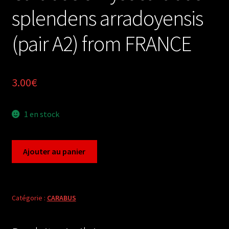
splendens arradoyensis
(pair A2) from FRANCE
3.00
€
1 en stock
quantité
Ajouter au panier
de
Carabus
chrysocarabus
splendens
Catégorie :
CARABUS
arradoyensis
(pair