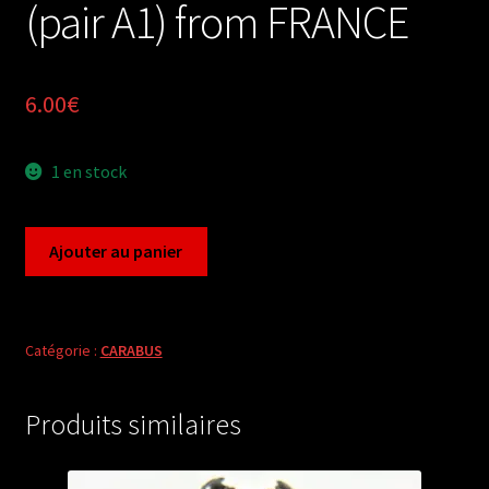
(pair A1) from FRANCE
6.00
€
1 en stock
quantité
Ajouter au panier
de
Carabus
chrysocarabus
splendens
Catégorie :
CARABUS
arradoyensis
(pair
Produits similaires
A1)
from
FRANCE