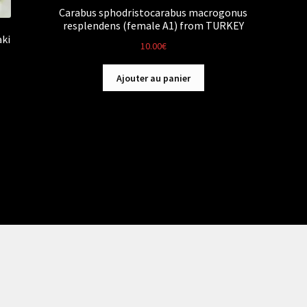
Carabus sphodristocarabus macrogonus
resplendens (female A1) from TURKEY
aki
10.00
€
Ajouter au panier