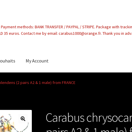
. Payment methods: BANK TRANSFER / PAYPAL / STRIPE. Package with tracki
 35 euros. Contact me by email: carabus1000@orange.fr. Thank you in ad
souhaits
My Account
count
lendens (2 pairs A2 & 1 male) from FRANCE
Carabus chrysocar
pairs A2 & 1 male