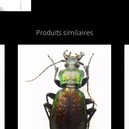
male)
from
FRANCE
Produits similaires