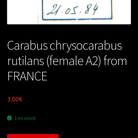
Carabus chrysocarabus
rutilans (female A2) from
FRANCE
3.00
€
1 en stock
quantité