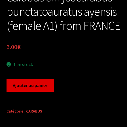
punctatoauratus ayensis
(female A1) from FRANCE
3.00
€
1 en stock
quantité
Ajouter au panier
de
Carabus
chrysocarabus
punctatoauratus
Catégorie :
CARABUS
ayensis
(female