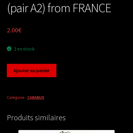
(pair A2) from FRANCE
2.00
€
1 en stock
quantité
Ajouter au panier
de
Carabus
chrysocarabus
auronitens
Catégorie :
CARABUS
helvetiae
(pair
Produits similaires
A2)
from