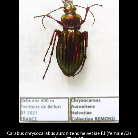
FRANCE
Carabus chrysocarabus auronitens helvetiae F.I (female A2)