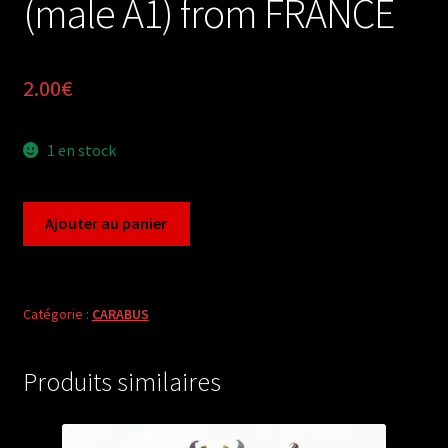
(male A1) from FRANCE
2.00
€
1 en stock
quantité
Ajouter au panier
de
Carabus
chrysocarabus
auronitens
Catégorie :
CARABUS
costellatus
(male
Produits similaires
A1)
from
FRANCE