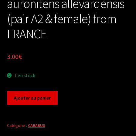
auronitens allevardensis
(pair A2 & female) from
FRANCE
3.00
€
1 en stock
quantité
Ajouter au panier
de
Carabus
chrysocarabus
auronitens
Catégorie :
CARABUS
allevardensis