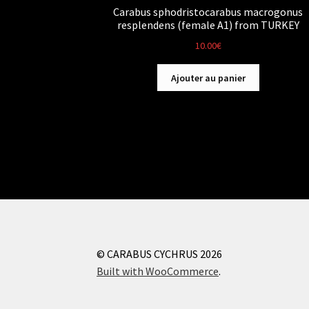
Carabus sphodristocarabus macrogonus
resplendens (female A1) from TURKEY
10.00
€
Ajouter au panier
© CARABUS CYCHRUS 2026
Built with WooCommerce
.