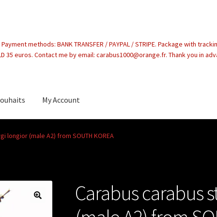
. Payment methods: BANK TRANSFER / PAYPAL / STRIPE. Package with tracki
 35 euros. Contact me by email: carabus1000@orange.fr. Thank you in ad
souhaits
My Account
count
gi longior (male A2) from SOUTH KOREA
Carabus carabus st
(male A2) from 