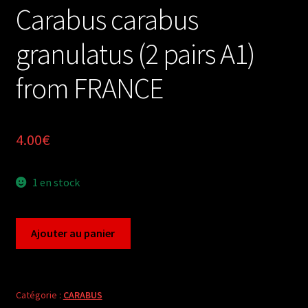
Carabus carabus
granulatus (2 pairs A1)
from FRANCE
4.00
€
1 en stock
quantité
Ajouter au panier
de
Carabus
carabus
granulatus
Catégorie :
CARABUS