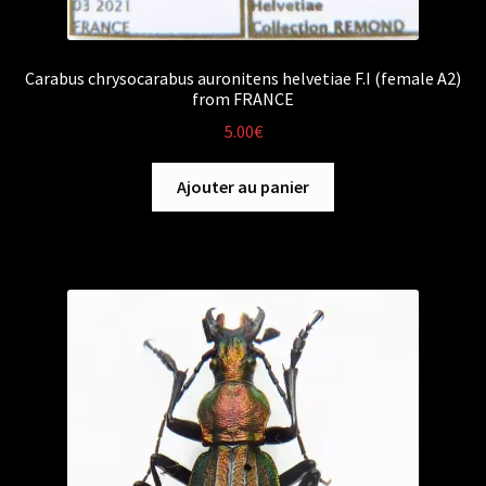
Carabus chrysocarabus auronitens helvetiae F.I (female A2)
from FRANCE
5.00
€
Ajouter au panier