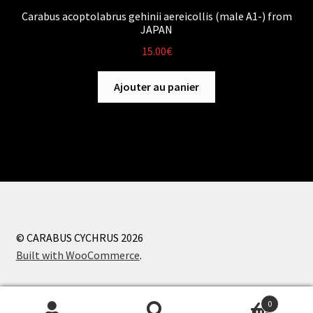
Carabus acoptolabrus gehinii aereicollis (male A1-) from
JAPAN
15.00
€
Ajouter au panier
© CARABUS CYCHRUS 2026
Built with WooCommerce
.
0