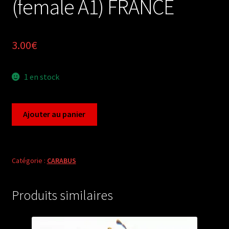
(female A1) FRANCE
3.00
€
1 en stock
quantité
Ajouter au panier
de
Carabus
autocarabus
cancellatus
Catégorie :
CARABUS
aveyronensis
(female
Produits similaires
A1)
FRANCE