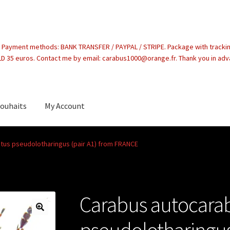
. Payment methods: BANK TRANSFER / PAYPAL / STRIPE. Package with tracki
 35 euros. Contact me by email: carabus1000@orange.fr. Thank you in ad
souhaits
My Account
count
tus pseudolotharingus (pair A1) from FRANCE
Carabus autocara
pseudolotharingus