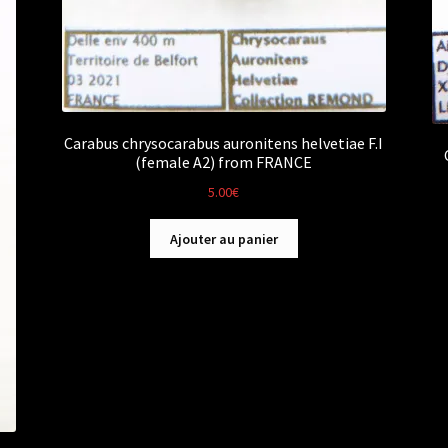
Carabus chrysocarabus auronitens helvetiae F.I
(female A2) from FRANCE
5.00
€
Ajouter au panier