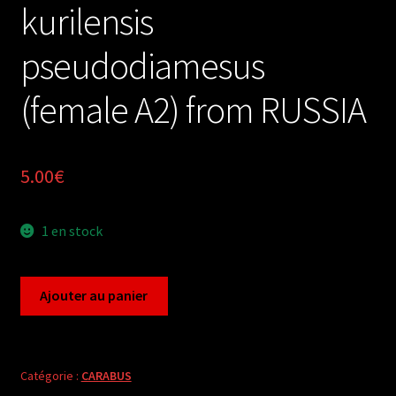
kurilensis
pseudodiamesus
(female A2) from RUSSIA
5.00
€
1 en stock
quantité
Ajouter au panier
de
Carabus
aulonocarabus
kurilensis
Catégorie :
CARABUS