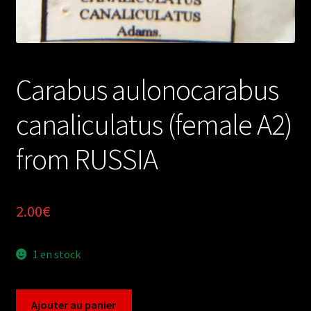
Carabus aulonocarabus
canaliculatus (female A2)
from RUSSIA
2.00
€
1 en stock
quantité
Ajouter au panier