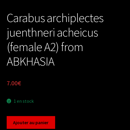
Carabus archiplectes
juenthneri acheicus
(female A2) from
ABKHASIA
7.00
€
1 en stock
quantité
Ajouter au panier
de