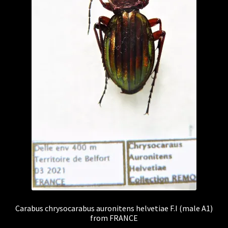
Carabus chrysocarabus auronitens helvetiae F.I (male A1)
from FRANCE