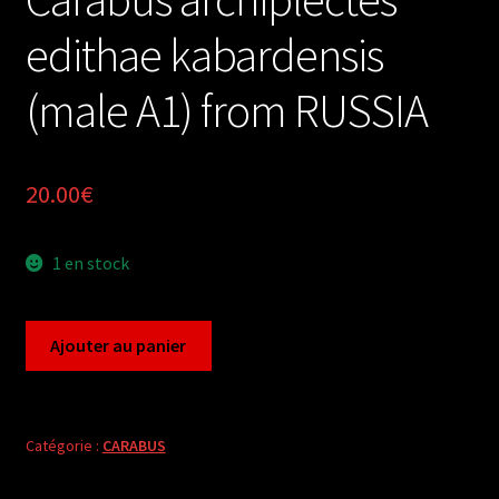
edithae kabardensis
(male A1) from RUSSIA
20.00
€
1 en stock
quantité
Ajouter au panier
de
Carabus
archiplectes
edithae
Catégorie :
CARABUS
kabardensis