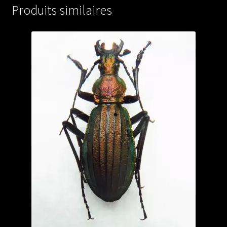
(male
Produits similaires
A1)
from
RUSSIA