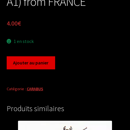
A1) from FRANCE
4.00
€
1 en stock
quantité
Ajouter au panier
de
Carabus
archicarabus
nemoralis
Catégorie :
CARABUS
venustus
(pair
Produits similaires
A1)
from
FRANCE