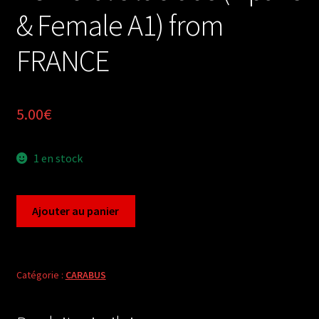
& Female A1) from
FRANCE
5.00
€
1 en stock
quantité
Ajouter au panier
de
Carabus
archicarabus
nemoralis
Catégorie :
CARABUS
lucidus
(2