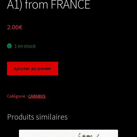
A1) from FRANCE
2.00
€
1 en stock
quantité
Ajouter au panier
de
Carabus
archicarabus
nemoralis
Catégorie :
CARABUS
litigiosus
(pair
Produits similaires
A1)
from
FRANCE