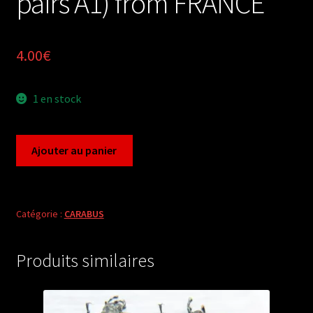
pairs A1) from FRANCE
4.00
€
1 en stock
quantité
Ajouter au panier
de
Carabus
archicarabus
nemoralis
Catégorie :
CARABUS
litigiosus
(2
Produits similaires
pairs
A1)
from