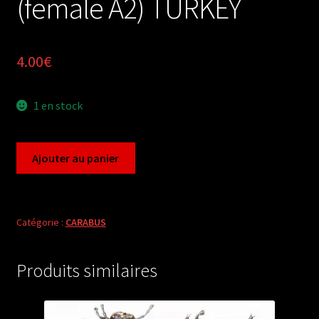
(female A2) TURKEY
4.00
€
1 en stock
quantité
Ajouter au panier
de
Carabus
archicarabus
gotschi
Catégorie :
CARABUS
caramanus
(female
Produits similaires
A2)
TURKEY