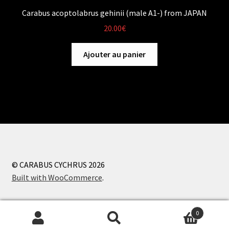
Carabus acoptolabrus gehinii (male A1-) from JAPAN
20.00
€
Ajouter au panier
© CARABUS CYCHRUS 2026
Built with WooCommerce
.
0
Recherche
Recherche