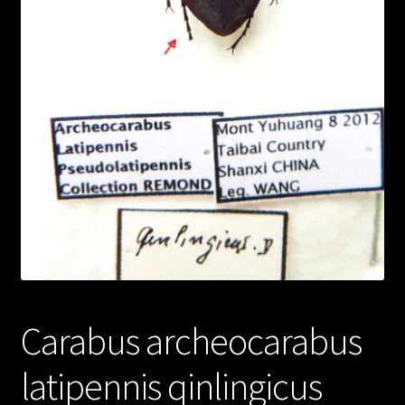
Carabus archeocarabus
latipennis qinlingicus