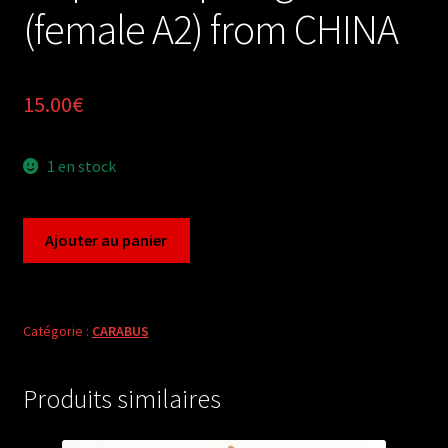
(female A2) from CHINA
15.00
€
1 en stock
quantité
Ajouter au panier
de
Carabus
archeocarabus
latipennis
Catégorie :
CARABUS
qinlingicus
(female
Produits similaires
A2)
from