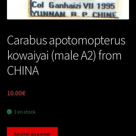
Carabus apotomopterus
kowaiyai (male A2) from
CHINA
10.00
€
1 en stock
quantité
Ajouter au panier