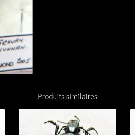
from
CHINA
Produits similaires