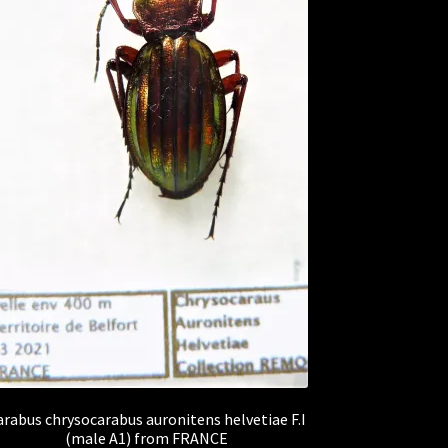
arabus chrysocarabus auronitens helvetiae F.I
(male A1) from FRANCE