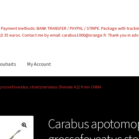
. Payment methods: BANK TRANSFER / PAYPAL / STRIPE. Package with tracki
 35 euros. Contact me by email: carabus1000@orange.fr. Thank you in ad
souhaits
My Account
count
rossefoveatus stoetznerianus (female A2) from CHINA
Carabus apotomo
grossefoveatus st