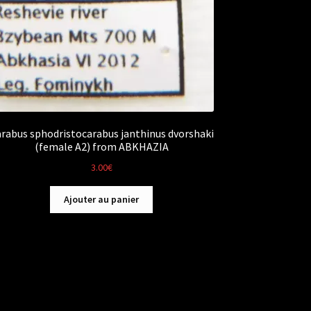
rabus sphodristocarabus janthinus dvorshaki
(female A2) from ABKHAZIA
3.00
€
Ajouter au panier