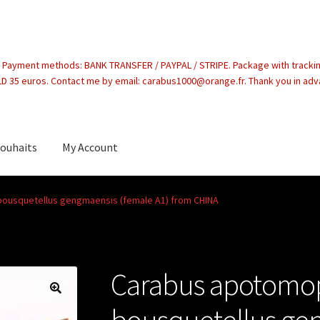
. Payment methods: BANK TRANSFER / PAYPAL / STRIPE. Package with tracki
 35 euros. Contact me by email: carabus1000@orange.fr. Thank you in ad
souhaits
My Account
count
ousquetellus gengmaensis (female A1) from CHINA
Carabus apotomo
bousquetellus ge