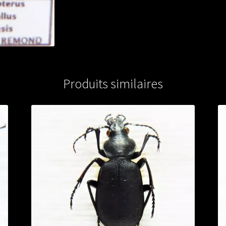
from
CHINA
Produits similaires