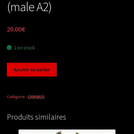
(male A2)
20.00
€
1 en stock
quantité
Ajouter au panier
de
Carabus
acoptolabrus
schrencki
Catégorie :
CARABUS
seonhyeongae
(male
Produits similaires
A2)