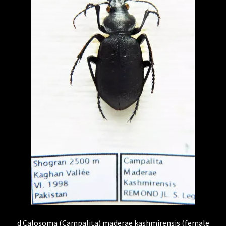
d Calosoma (Campalita) maderae kashmirensis (female